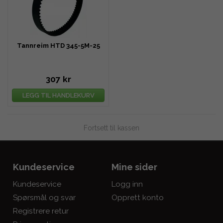
Tannreim HTD 345-5M-25
307 kr
LEGG TIL HANDLEKURV
Fortsett til kassen
Kundeservice
Mine sider
Kundeservice
Logg inn
Spørsmål og svar
Opprett konto
Registrere retur