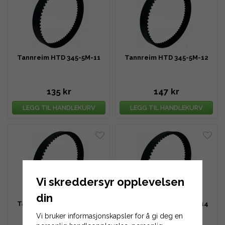
Tannreim HTD 345-5M-11
Tannreim HTD 345-5M-12
135 kr
147 kr
LEGG TIL HANDLEKURV
LEGG TIL HANDLEKURV
Vi skreddersyr opplevelsen
din
Tannreim HTD 345-5M-13
Tannreim HTD 345-5M-14
Vi bruker informasjonskapsler for å gi deg en