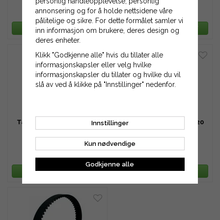
personlig handleopplevelse, personlig
annonsering og for å holde nettsidene våre
160 kr
172 kr
pålitelige og sikre. For dette formålet samler vi
LEGG TIL HANDLEKURV
LEGG TIL HANDLEKURV
inn informasjon om brukere, deres design og
deres enheter.
Klikk "Godkjenne alle" hvis du tillater alle
informasjonskapsler eller velg hvilke
informasjonskapsler du tillater og hvilke du vil
slå av ved å klikke på "Innstillinger" nedenfor.
Tannreim HTD 345-5M-15
Tannreim HTD 345-5M-20
Innstillinger
Kun nødvendige
185 kr
246 kr
Godkjenne alle
LEGG TIL HANDLEKURV
LEGG TIL HANDLEKURV