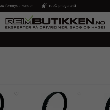
000 fornøyde kunder
100% prisgaranti