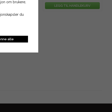
asjon om brukere,
TIL HANDLEKURV
LEGG TIL HANDLEKURV
asjonskapsler du
nne alle