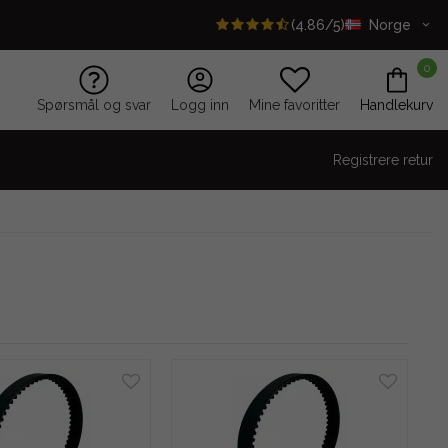
(4.86/5)
Norge
0
Spørsmål og svar
Logg inn
Mine favoritter
Handlekurv
Registrere retur