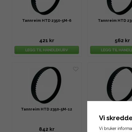
Tannreim HTD 2350-5M-6
Tannreim HTD 23
421 kr
562 kr
LEGG TIL HANDLEKURV
LEGG TIL HAND
Tannreim HTD 2350-5M-12
Tannreim HTD 23
Vi skredde
Vi bruker inform
842 kr
913 kr