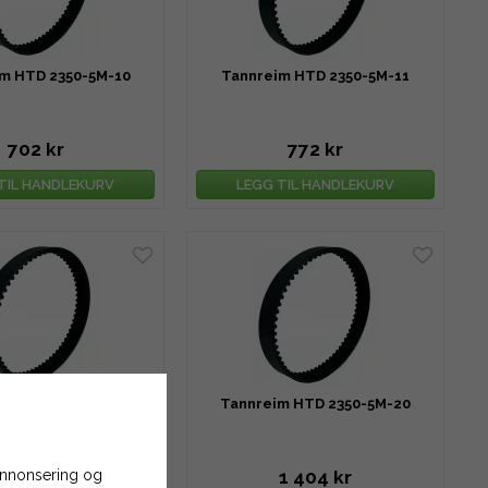
m HTD 2350-5M-10
Tannreim HTD 2350-5M-11
702 kr
772 kr
TIL HANDLEKURV
LEGG TIL HANDLEKURV
m HTD 2350-5M-15
Tannreim HTD 2350-5M-20
 annonsering og
1 053 kr
1 404 kr