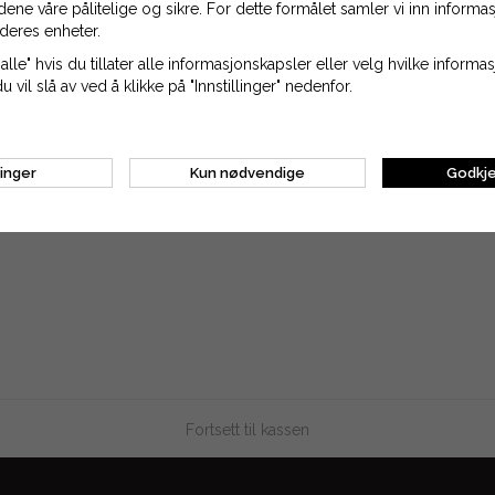
idene våre pålitelige og sikre. For dette formålet samler vi inn inform
LEKURV
LEGG TIL HANDLEKURV
LEGG 
deres enheter.
alle" hvis du tillater alle informasjonskapsler eller velg hvilke inform
du vil slå av ved å klikke på "Innstillinger" nedenfor.
linger
Kun nødvendige
Godkje
Fortsett til kassen