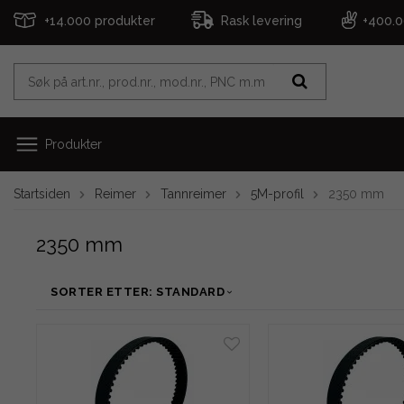
+14.000 produkter
Rask levering
+400.
Produkter
Startsiden
Reimer
Tannreimer
5M-profil
2350 mm
2350 mm
SORTER ETTER: STANDARD