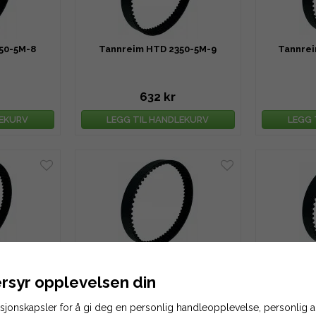
50-5M-8
Tannreim HTD 2350-5M-9
Tannrei
632 kr
LEKURV
LEGG TIL HANDLEKURV
LEGG 
50-5M-13
Tannreim HTD 2350-5M-14
Tannrei
rsyr opplevelsen din
asjonskapsler for å gi deg en personlig handleopplevelse, personlig
983 kr