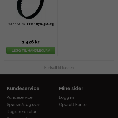
Tannreim HTD 1870-5M-25
1 426 kr
LEGG TIL HANDLEKURV
Fortsett til kassen
Kundeservice
Mine sider
Kundeservice
Logg inn
Spørsmål og svar
Opprett konto
Registrere retur