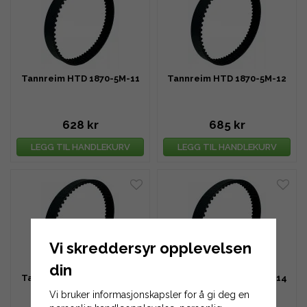
Tannreim HTD 1870-5M-11
Tannreim HTD 1870-5M-12
628 kr
685 kr
LEGG TIL HANDLEKURV
LEGG TIL HANDLEKURV
Vi skreddersyr opplevelsen
din
Tannreim HTD 1870-5M-13
Tannreim HTD 1870-5M-14
Vi bruker informasjonskapsler for å gi deg en