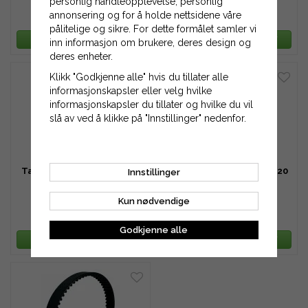
personlig handleopplevelse, personlig
annonsering og for å holde nettsidene våre
741 kr
798 kr
pålitelige og sikre. For dette formålet samler vi
LEGG TIL HANDLEKURV
LEGG TIL HANDLEKURV
inn informasjon om brukere, deres design og
deres enheter.
Klikk "Godkjenne alle" hvis du tillater alle
informasjonskapsler eller velg hvilke
informasjonskapsler du tillater og hvilke du vil
slå av ved å klikke på "Innstillinger" nedenfor.
Tannreim HTD 1870-5M-15
Tannreim HTD 1870-5M-20
Innstillinger
Kun nødvendige
855 kr
1 141 kr
Godkjenne alle
LEGG TIL HANDLEKURV
LEGG TIL HANDLEKURV