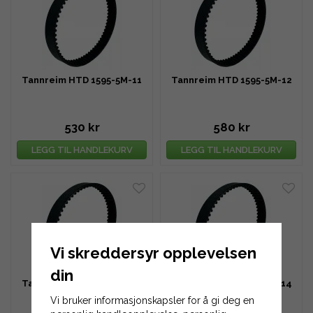
Tannreim HTD 1595-5M-11
Tannreim HTD 1595-5M-12
530 kr
580 kr
LEGG TIL HANDLEKURV
LEGG TIL HANDLEKURV
Vi skreddersyr opplevelsen
din
Tannreim HTD 1595-5M-13
Tannreim HTD 1595-5M-14
Vi bruker informasjonskapsler for å gi deg en