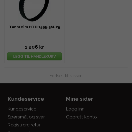
Tannreim HTD 1595-5M-25
1 206 kr
LEGG TIL HANDLEKURV
Fortsett til kassen
Kundeservice
Mine sider
Kundeservice
Logg inn
Spørsmål og svar
Opprett konto
Registrere retur