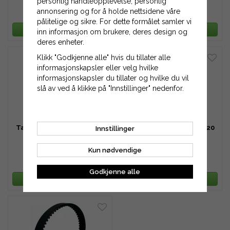
personlig handleopplevelse, personlig
annonsering og for å holde nettsidene våre
628 kr
676 kr
pålitelige og sikre. For dette formålet samler vi
LEGG TIL HANDLEKURV
LEGG TIL HANDLEKURV
inn informasjon om brukere, deres design og
deres enheter.
Klikk "Godkjenne alle" hvis du tillater alle
informasjonskapsler eller velg hvilke
informasjonskapsler du tillater og hvilke du vil
slå av ved å klikke på "Innstillinger" nedenfor.
Tannreim HTD 1595-5M-15
Tannreim HTD 1595-5M-20
Innstillinger
Kun nødvendige
724 kr
966 kr
Godkjenne alle
LEGG TIL HANDLEKURV
LEGG TIL HANDLEKURV