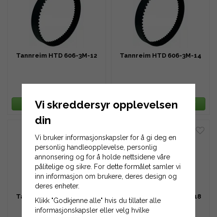
Tannreim HTD 606-3M-12
Tannreim HTD 606-3M-14
265 kr
309 kr
Vi skreddersyr opplevelsen
LEGG TIL HANDLEKURV
LEGG TIL HANDLEKURV
din
Vi bruker informasjonskapsler for å gi deg en
personlig handleopplevelse, personlig
annonsering og for å holde nettsidene våre
pålitelige og sikre. For dette formålet samler vi
inn informasjon om brukere, deres design og
deres enheter.
Tannreim HTD 606-3M-16
Tannreim HTD 606-3M-18
Klikk "Godkjenne alle" hvis du tillater alle
informasjonskapsler eller velg hvilke