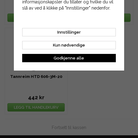
informasjonskapsler du tillater og hvilke du vil
354 kr
398 kr
slå av ved å klikke på "Innstillinger" nedenfor.
LEGG TIL HANDLEKURV
LEGG TIL HANDLEKURV
Innstillinger
Kun nødvendige
Godkjenne alle
Tannreim HTD 606-3M-20
442 kr
LEGG TIL HANDLEKURV
Fortsett til kassen