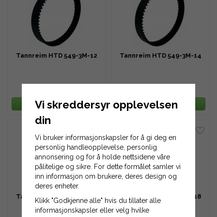
Tannreim HTD 549-3M-12
Tannreim HTD 549-3M-14
241 kr
280 kr
Vi skreddersyr opplevelsen
LEGG TIL HANDLEKURV
LEGG TIL HANDLEKURV
din
Vi bruker informasjonskapsler for å gi deg en
personlig handleopplevelse, personlig
annonsering og for å holde nettsidene våre
pålitelige og sikre. For dette formålet samler vi
inn informasjon om brukere, deres design og
deres enheter.
Tannreim HTD 549-3M-16
Tannreim HTD 549-3M-18
Klikk "Godkjenne alle" hvis du tillater alle
informasjonskapsler eller velg hvilke