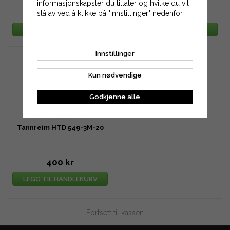
informasjonskapsler du tillater og hvilke du vil
320 kr
360 kr
slå av ved å klikke på "Innstillinger" nedenfor.
LEGG TIL HANDLEKURV
LEGG TIL HANDLEKURV
Innstillinger
Kun nødvendige
Godkjenne alle
Tannreim HTD 549-3M-20
400 kr
LEGG TIL HANDLEKURV
Fortsett til kassen