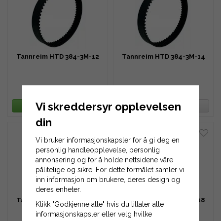
Tannreim HTD 384-3M-12
Tannreim HTD 384-3M-14
190 kr
221 kr
Vi skreddersyr opplevelsen
LEGG TIL HANDLEKURV
OVERVÅK PRODUKT
din
Vi bruker informasjonskapsler for å gi deg en
personlig handleopplevelse, personlig
annonsering og for å holde nettsidene våre
pålitelige og sikre. For dette formålet samler vi
inn informasjon om brukere, deres design og
deres enheter.
Tannreim HTD 384-3M-16
Tannreim HTD 384-3M-18
Klikk "Godkjenne alle" hvis du tillater alle
informasjonskapsler eller velg hvilke