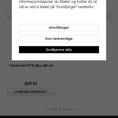
informasjonskapsler du tillater og hvilke du vil
252 kr
285 kr
slå av ved å klikke på "Innstillinger" nedenfor.
OVERVÅK PRODUKT
OVERVÅK PRODUKT
Innstillinger
Kun nødvendige
Godkjenne alle
Tannreim HTD 384-3M-20
316 kr
OVERVÅK PRODUKT
Fortsett til kassen