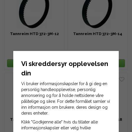
Tannreim HTD 372-3M-12
Tannreim HTD 372-3M-14
190 kr
221 kr
Vi skreddersyr opplevelsen
LEGG TIL HANDLEKURV
LEGG TIL HANDLEKURV
din
Vi bruker informasjonskapsler for å gi deg en
personlig handleopplevelse, personlig
annonsering og for å holde nettsidene våre
pålitelige og sikre. For dette formålet samler vi
inn informasjon om brukere, deres design og
deres enheter.
Tannreim HTD 372-3M-16
Tannreim HTD 372-3M-18
Klikk "Godkjenne alle" hvis du tillater alle
informasjonskapsler eller velg hvilke