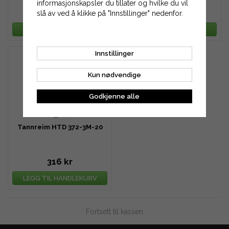
informasjonskapsler du tillater og hvilke du vil
252 kr
285 kr
slå av ved å klikke på "Innstillinger" nedenfor.
LEGG TIL HANDLEKURV
LEGG TIL HANDLEKURV
Innstillinger
Kun nødvendige
Godkjenne alle
Tannreim HTD 372-3M-20
316 kr
LEGG TIL HANDLEKURV
Fortsett til kassen