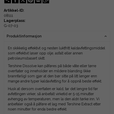
Artikkel-ID:
08111
Lagerplass:
G-07-03
Produktinformasjon
En skikkelig effektivt og nesten luktfritt kaldavfettingsmiddel
som effektivt løser opp olje, asfalt eller annen
petroleumsbasert skitt.
Tershine Dissolve kan påføres på både våte eller tørre
overflater og inneholder en mildere blanding (ikke
brannfarlig) som gjør at den bør sitte på litt lenger enn
mange andre typer kaldavfetting for å oppnå beste effekt.
Husk at dersom overflaten er kald, tar det lengre tid før
avfettingen virker, så anbefalt virketid er 5-15 minutter
avhengig av temperaturen, men la den aldri tørke inn. Vi
anbefaler også å påføre et lag med Tershine Extract etter
noen minutter for enda bedre effekt.