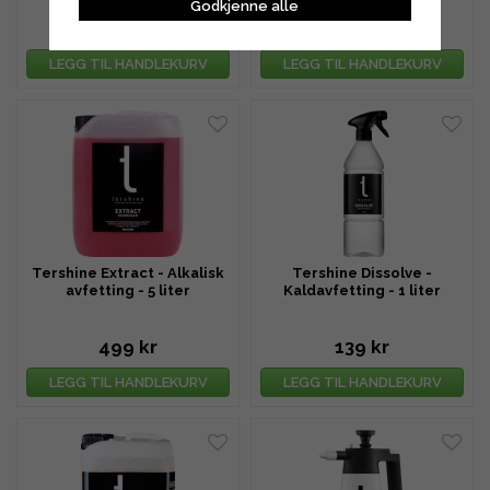
Godkjenne alle
1 499 kr
99 kr
LEGG TIL HANDLEKURV
LEGG TIL HANDLEKURV
Tershine Extract - Alkalisk
Tershine Dissolve -
avfetting - 5 liter
Kaldavfetting - 1 liter
499 kr
139 kr
LEGG TIL HANDLEKURV
LEGG TIL HANDLEKURV