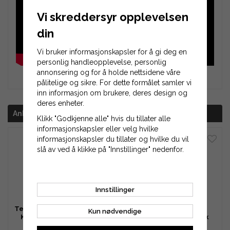
Vi skreddersyr opplevelsen
din
Vi bruker informasjonskapsler for å gi deg en
personlig handleopplevelse, personlig
annonsering og for å holde nettsidene våre
pålitelige og sikre. For dette formålet samler vi
inn informasjon om brukere, deres design og
deres enheter.
Anbefalt tilbehør for dette produktet
Klikk "Godkjenne alle" hvis du tillater alle
informasjonskapsler eller velg hvilke
informasjonskapsler du tillater og hvilke du vil
slå av ved å klikke på "Innstillinger" nedenfor.
Innstillinger
Tershine Purify S Original -
Tershine Extract -
Kun nødvendige
Keramisk bilshampo - 5
Ferdigblandet alkalisk
liter
avfetting - 1 liter