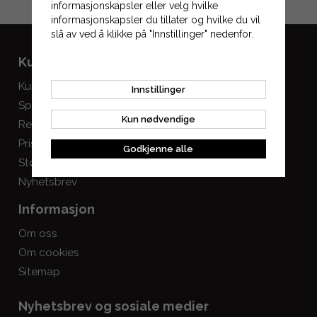
informasjonskapsler eller velg hvilke
Fortsett til kassen
informasjonskapsler du tillater og hvilke du vil
slå av ved å klikke på "Innstillinger" nedenfor.
Kundeservice
Mine sider
Kundeservice
Logg inn
Innstillinger
Spørsmål og svar
Opprett konto
Kun nødvendige
Registrere retur
Prisgaranti
Godkjenne alle
Størrelsestabeller
Nyhetsbrev
Informasjon
Om oss
Om cookies
Sitemap
Nyhetsbrev og sosiale medier