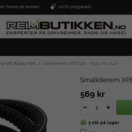
000 fornøyde kunder
100% prisgaranti
-profil 16,4x14 mm
Smalkilereim XPB2530 - 2530 mm (Lp)
Smalkilereim XP
569 kr
3 stk på lager