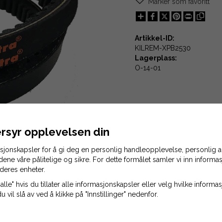
Marker som favoritt
Share
X
Pinterest
Print
Artikkel-ID:
KILREM-XPB2530
Lagerplass:
O-14-01
rsyr opplevelsen din
asjonskapsler for å gi deg en personlig handleopplevelse, personlig
idene våre pålitelige og sikre. For dette formålet samler vi inn inform
deres enheter.
alle" hvis du tillater alle informasjonskapsler eller velg hvilke inform
du vil slå av ved å klikke på "Innstillinger" nedenfor.