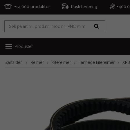
+14.000 produkter
Rask levering
+400.
Produkter
Startsiden
Reimer
Kilereimer
Tannede kilereimer
XPB