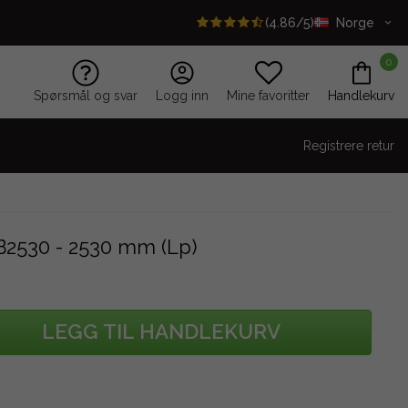
(4.86/5)
Norge
0
Spørsmål og svar
Logg inn
Mine favoritter
Handlekurv
Registrere retur
B2530 - 2530 mm (Lp)
LEGG TIL HANDLEKURV