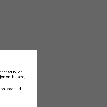
 annonsering og
asjon om brukere,
asjonskapsler du