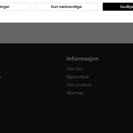
linger
Kun nødvendige
Godkje
Informasjon
Om oss
o
Kjøpsvilkår
Om cookies
Sitemap