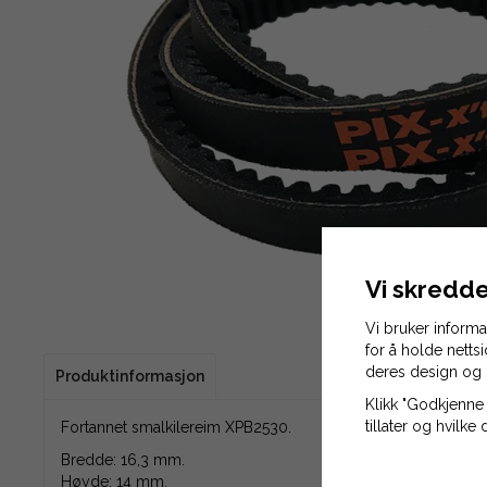
Vi skredde
Vi bruker inform
for å holde netts
deres design og 
Produktinformasjon
Klikk "Godkjenne 
tillater og hvilke 
Fortannet smalkilereim XPB2530.
Bredde: 16,3 mm.
Høyde: 14 mm.