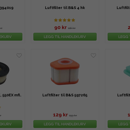
S 394019
Luftfilter til B&S 4 hk
Luftfil
90 kr
kr
116 kr
LEKURV
LEGG TIL HANDLEKURV
LEGG 
E, 550EX mfl.
Luftfilter til B&S 597265
Luftfil
129 kr
r
155 kr
LEKURV
LEGG TIL HANDLEKURV
LEGG 