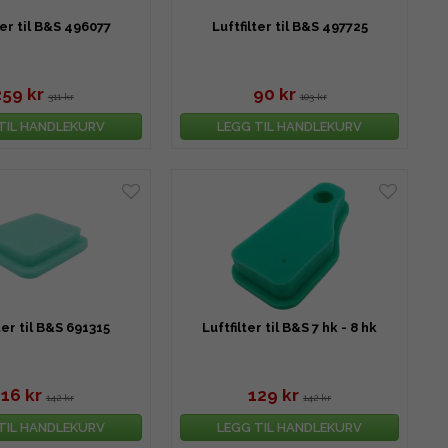
ter til B&S 496077
Luftfilter til B&S 497725
259 kr
90 kr
311 kr
103 kr
TIL HANDLEKURV
LEGG TIL HANDLEKURV
ter til B&S 691315
Luftfilter til B&S 7 hk - 8 hk
116 kr
129 kr
142 kr
142 kr
TIL HANDLEKURV
LEGG TIL HANDLEKURV