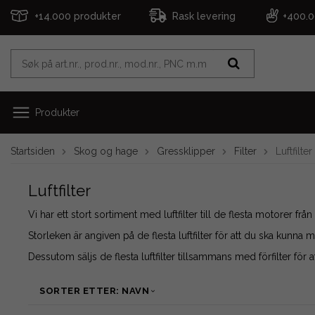
+14.000 produkter
Rask levering
+400.
Produkter
Startsiden
Skog og hage
Gressklipper
Filter
Luftfilter
Luftfilter
Vi har ett stort sortiment med luftfilter till de flesta motorer f
Storleken är angiven på de flesta luftfilter för att du ska kunna mä
Dessutom säljs de flesta luftfilter tillsammans med förfilter för
SORTER ETTER: NAVN