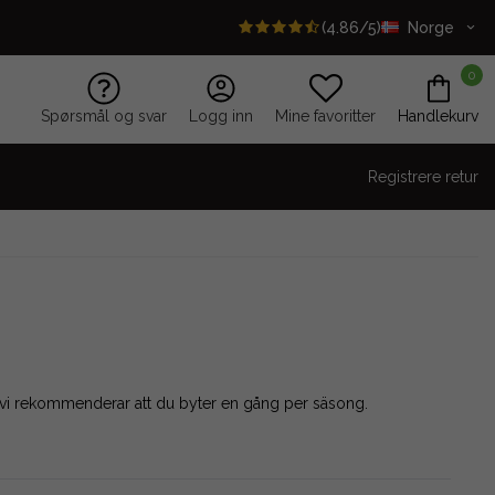
(4.86/5)
Norge
0
Spørsmål og svar
Logg inn
Mine favoritter
Handlekurv
Registrere retur
t så vi rekommenderar att du byter en gång per säsong.