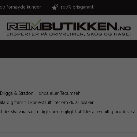
000 fornøyde kunder
100% prisgaranti
rån Briggs & Stratton, Honda eller Tecumseh.
ta dig fram till korrekt luftfilter om du är osäker.
 att det ska vara så smidigt som möjligt. Luftfilter är en billig produk