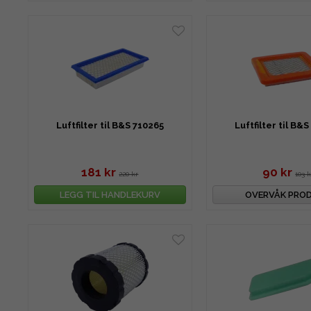
Luftfilter til B&S 710265
Luftfilter til B&
181 kr
90 kr
220 kr
103 k
LEGG TIL HANDLEKURV
OVERVÅK PRO