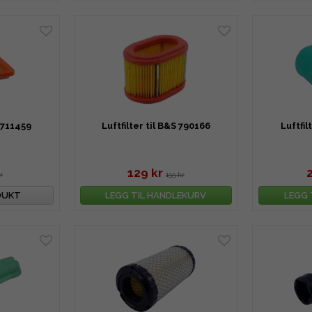
S 711459
Luftfilter til B&S 790166
Luftfil
129 kr
r
155 kr
DUKT
LEGG TIL HANDLEKURV
LEGG 