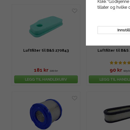
Klikk "Godkjenne 
tillater og hvilke 
Innstil
Luftfilter til B&S 270843
Luftfilter til B&
181 kr
90 kr
220 kr
103 k
LEGG TIL HANDLEKURV
LEGG TIL HAND