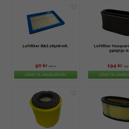
Luftfilter B&S 26508 mfl.
Luftfilter Husqva
5909731-0
90 kr
194 kr
116 kr
259 
LEGG TIL HANDLEKURV
LEGG TIL HAND