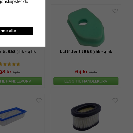
asjonskapsler du
nne alle
r til B&S 3 hk - 4 hk
Luftfilter til B&S 3 hk - 4 hk
38 kr
64 kr
64 kr
129 kr
TIL HANDLEKURV
LEGG TIL HANDLEKURV