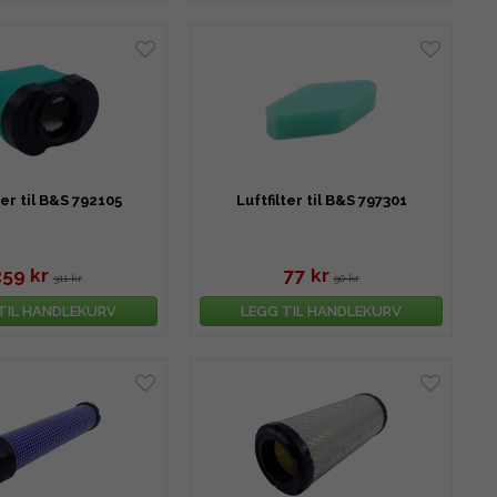
ter til B&S 792105
Luftfilter til B&S 797301
259 kr
77 kr
311 kr
90 kr
TIL HANDLEKURV
LEGG TIL HANDLEKURV