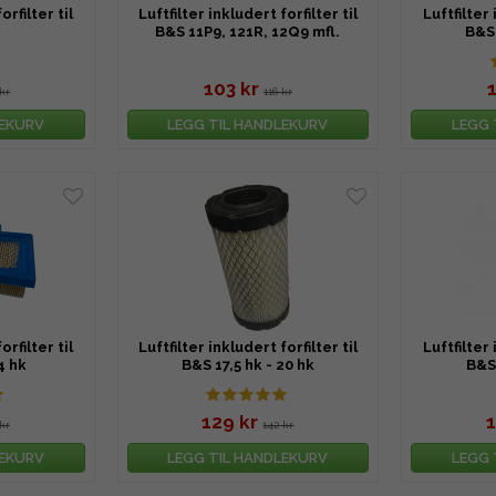
orfilter til
Luftfilter inkludert forfilter til
Luftfilter 
B&S 11P9, 121R, 12Q9 mfl.
B&S 
103 kr
kr
116 kr
LEKURV
LEGG TIL HANDLEKURV
LEGG 
orfilter til
Luftfilter inkludert forfilter til
Luftfilter 
4 hk
B&S 17,5 hk - 20 hk
B&S 
129 kr
1
kr
142 kr
LEKURV
LEGG TIL HANDLEKURV
LEGG 