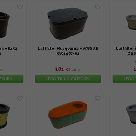
rna HS452
Luftfilter Husqvarna HV586 AE
Luftfilter 
1
5361487-01
B&S 
181 kr
kr
246 kr
LEKURV
LEGG TIL HANDLEKURV
LEGG 