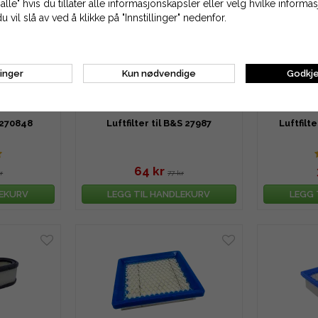
alle" hvis du tillater alle informasjonskapsler eller velg hvilke inform
du vil slå av ved å klikke på "Innstillinger" nedenfor.
linger
Kun nødvendige
Godkje
S 270848
Luftfilter til B&S 27987
Luftfilte
64 kr
r
77 kr
LEKURV
LEGG TIL HANDLEKURV
LEGG 